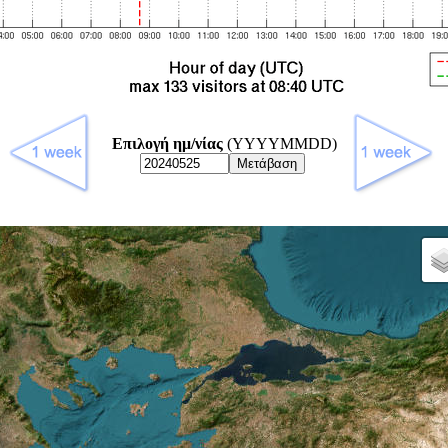
Επιλογή ημ/νίας
(YYYYMMDD)