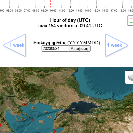
Επιλογή ημ/νίας
(YYYYMMDD)