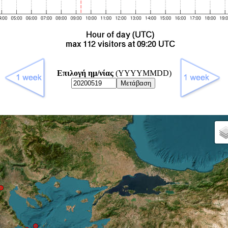
Επιλογή ημ/νίας
(YYYYMMDD)