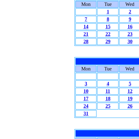
Mon
Tue
Wed
1
2
7
8
9
14
15
16
21
22
23
28
29
30
Mon
Tue
Wed
3
4
5
10
11
12
17
18
19
24
25
26
31