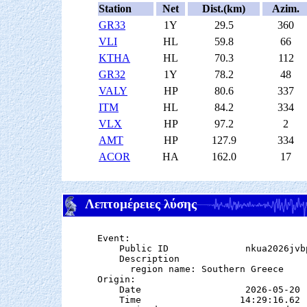
Station
Net
Dist.(km)
Azim.
GR33
1Y
29.5
360
VLI
HL
59.8
66
KTHA
HL
70.3
112
GR32
1Y
78.2
48
VALY
HP
80.6
337
ITM
HL
84.2
334
VLX
HP
97.2
2
AMT
HP
127.9
334
ACOR
HA
162.0
17
Λεπτομέρειες λύσης
Event:

    Public ID              nkua2026jvbp
    Description

      region name: Southern Greece

Origin:

    Date                   2026-05-20

    Time                  14:29:16.62  