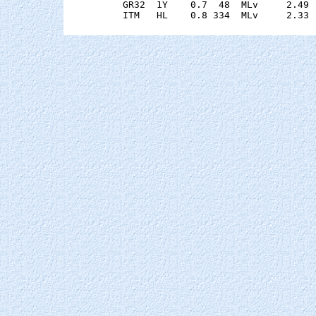
    GR32  1Y    0.7  48  MLv     2.49 
    ITM   HL    0.8 334  MLv     2.33 