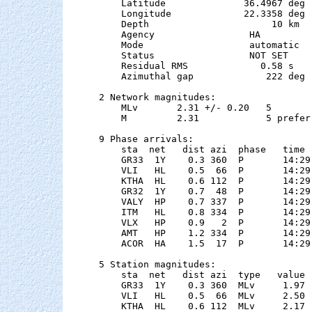
    Latitude              36.4967 deg 
    Longitude             22.3358 deg 
    Depth                      10 km

    Agency                 HA

    Mode                   automatic

    Status                 NOT SET

    Residual RMS             0.58 s

    Azimuthal gap             222 deg

2 Network magnitudes:

    MLv       2.31 +/- 0.20   5        
    M         2.31            5 preferr
9 Phase arrivals:

    sta  net   dist azi  phase   time 
    GR33  1Y    0.3 360  P       14:29
    VLI   HL    0.5  66  P       14:29
    KTHA  HL    0.6 112  P       14:29
    GR32  1Y    0.7  48  P       14:29
    VALY  HP    0.7 337  P       14:29
    ITM   HL    0.8 334  P       14:29
    VLX   HP    0.9   2  P       14:29
    AMT   HP    1.2 334  P       14:29
    ACOR  HA    1.5  17  P       14:29
5 Station magnitudes:

    sta  net   dist azi  type   value 
    GR33  1Y    0.3 360  MLv     1.97 
    VLI   HL    0.5  66  MLv     2.50 
    KTHA  HL    0.6 112  MLv     2.17 