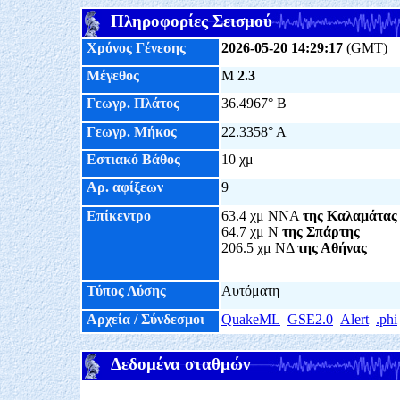
Πληροφορίες Σεισμού
Χρόνος Γένεσης
2026-05-20 14:29:17
(GMT)
Μέγεθος
M
2.3
Γεωγρ. Πλάτος
36.4967° Β
Γεωγρ. Μήκος
22.3358° Α
Εστιακό Βάθος
10 χμ
Αρ. αφίξεων
9
Επίκεντρο
63.4 χμ ΝΝΑ
της Καλαμάτας
64.7 χμ Ν
της Σπάρτης
206.5 χμ ΝΔ
της Αθήνας
Τύπος Λύσης
Αυτόματη
Αρχεία / Σύνδεσμοι
QuakeML
GSE2.0
Alert
.phi
Δεδομένα σταθμών