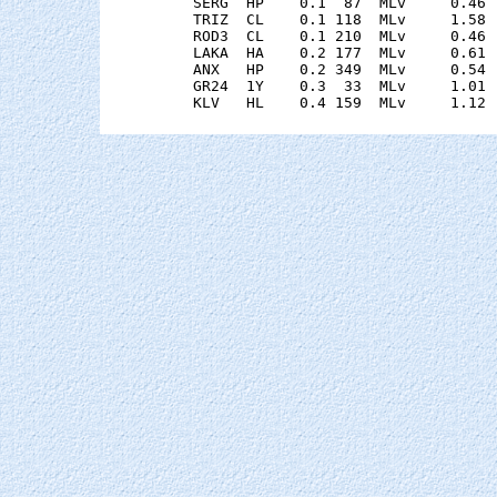
    SERG  HP    0.1  87  MLv     0.46 
    TRIZ  CL    0.1 118  MLv     1.58 
    ROD3  CL    0.1 210  MLv     0.46 
    LAKA  HA    0.2 177  MLv     0.61 
    ANX   HP    0.2 349  MLv     0.54 
    GR24  1Y    0.3  33  MLv     1.01 
    KLV   HL    0.4 159  MLv     1.12 