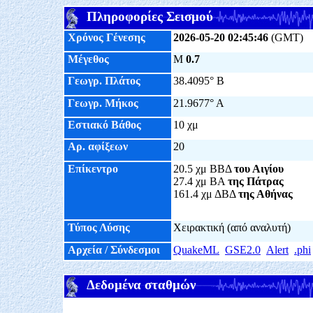
Πληροφορίες Σεισμού
Χρόνος Γένεσης
2026-05-20 02:45:46
(GMT)
Μέγεθος
M
0.7
Γεωγρ. Πλάτος
38.4095° Β
Γεωγρ. Μήκος
21.9677° Α
Εστιακό Βάθος
10 χμ
Αρ. αφίξεων
20
Επίκεντρο
20.5 χμ ΒΒΔ
του Αιγίου
27.4 χμ ΒΑ
της Πάτρας
161.4 χμ ΔΒΔ
της Αθήνας
Τύπος Λύσης
Χειρακτική (από αναλυτή)
Αρχεία / Σύνδεσμοι
QuakeML
GSE2.0
Alert
.phi
Δεδομένα σταθμών