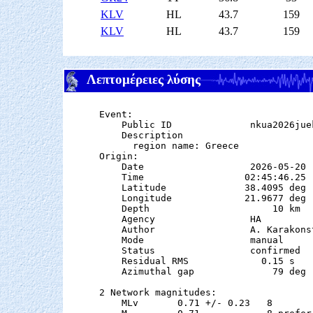
KLV
HL
43.7
159
KLV
HL
43.7
159
Λεπτομέρειες λύσης
Event:

    Public ID              nkua2026juek
    Description

      region name: Greece

Origin:

    Date                   2026-05-20

    Time                  02:45:46.25

    Latitude              38.4095 deg 
    Longitude             21.9677 deg 
    Depth                      10 km   
    Agency                 HA

    Author                 A. Karakonst
    Mode                   manual

    Status                 confirmed

    Residual RMS             0.15 s

    Azimuthal gap              79 deg

2 Network magnitudes:

    MLv       0.71 +/- 0.23   8        