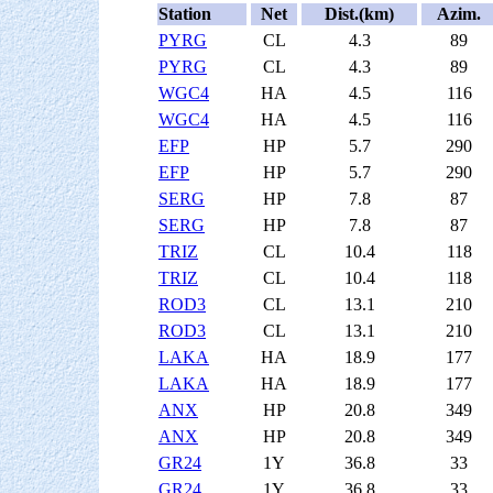
Station
Net
Dist.(km)
Azim.
PYRG
CL
4.3
89
PYRG
CL
4.3
89
WGC4
HA
4.5
116
WGC4
HA
4.5
116
EFP
HP
5.7
290
EFP
HP
5.7
290
SERG
HP
7.8
87
SERG
HP
7.8
87
TRIZ
CL
10.4
118
TRIZ
CL
10.4
118
ROD3
CL
13.1
210
ROD3
CL
13.1
210
LAKA
HA
18.9
177
LAKA
HA
18.9
177
ANX
HP
20.8
349
ANX
HP
20.8
349
GR24
1Y
36.8
33
GR24
1Y
36.8
33