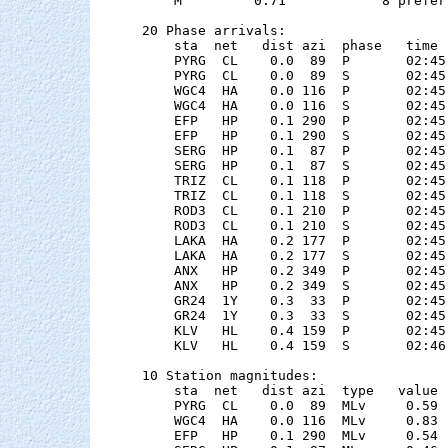
    M         0.71            8 preferr
20 Phase arrivals:

    sta  net   dist azi  phase   time 
    PYRG  CL    0.0  89  P       02:45
    PYRG  CL    0.0  89  S       02:45
    WGC4  HA    0.0 116  P       02:45
    WGC4  HA    0.0 116  S       02:45
    EFP   HP    0.1 290  P       02:45
    EFP   HP    0.1 290  S       02:45
    SERG  HP    0.1  87  P       02:45
    SERG  HP    0.1  87  S       02:45
    TRIZ  CL    0.1 118  P       02:45
    TRIZ  CL    0.1 118  S       02:45
    ROD3  CL    0.1 210  P       02:45
    ROD3  CL    0.1 210  S       02:45
    LAKA  HA    0.2 177  P       02:45
    LAKA  HA    0.2 177  S       02:45
    ANX   HP    0.2 349  P       02:45
    ANX   HP    0.2 349  S       02:45
    GR24  1Y    0.3  33  P       02:45
    GR24  1Y    0.3  33  S       02:45
    KLV   HL    0.4 159  P       02:45
    KLV   HL    0.4 159  S       02:46
10 Station magnitudes:

    sta  net   dist azi  type   value 
    PYRG  CL    0.0  89  MLv     0.59 
    WGC4  HA    0.0 116  MLv     0.83 
    EFP   HP    0.1 290  MLv     0.54 