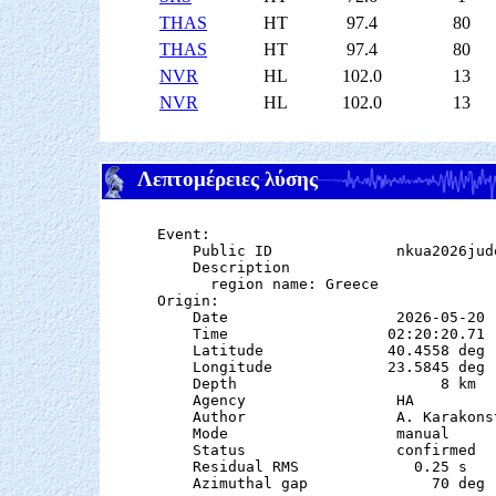
THAS
HT
97.4
80
THAS
HT
97.4
80
NVR
HL
102.0
13
NVR
HL
102.0
13
Λεπτομέρειες λύσης
Event:

    Public ID              nkua2026judo
    Description

      region name: Greece

Origin:

    Date                   2026-05-20

    Time                  02:20:20.71

    Latitude              40.4558 deg 
    Longitude             23.5845 deg 
    Depth                       8 km   
    Agency                 HA

    Author                 A. Karakonst
    Mode                   manual

    Status                 confirmed

    Residual RMS             0.25 s

    Azimuthal gap              70 deg
