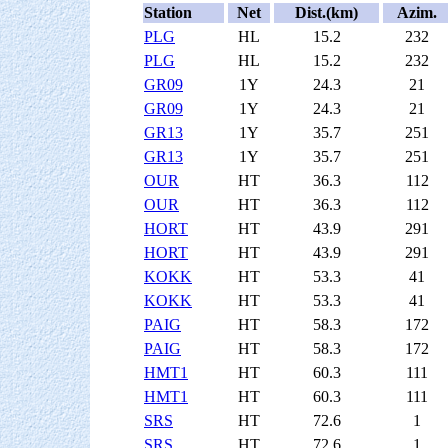
Station
Net
Dist.(km)
Azim.
PLG
HL
15.2
232
PLG
HL
15.2
232
GR09
1Y
24.3
21
GR09
1Y
24.3
21
GR13
1Y
35.7
251
GR13
1Y
35.7
251
OUR
HT
36.3
112
OUR
HT
36.3
112
HORT
HT
43.9
291
HORT
HT
43.9
291
KOKK
HT
53.3
41
KOKK
HT
53.3
41
PAIG
HT
58.3
172
PAIG
HT
58.3
172
HMT1
HT
60.3
111
HMT1
HT
60.3
111
SRS
HT
72.6
1
SRS
HT
72.6
1