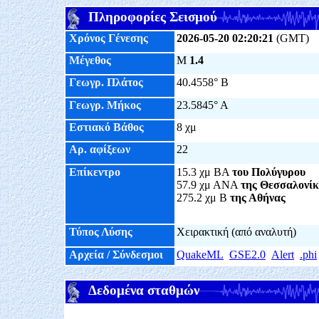
Πληροφορίες Σεισμού
Χρόνος Γένεσης
2026-05-20 02:20:21
(GMT)
Μέγεθος
M
1.4
Γεωγρ. Πλάτος
40.4558° Β
Γεωγρ. Μήκος
23.5845° Α
Εστιακό Βάθος
8 χμ
Αρ. αφίξεων
22
Επίκεντρο
15.3 χμ ΒΑ
του Πολύγυρου
57.9 χμ ΑΝΑ
της Θεσσαλονί
275.2 χμ Β
της Αθήνας
Τύπος Λύσης
Χειρακτική (από αναλυτή)
Αρχεία / Σύνδεσμοι
QuakeML
GSE2.0
Alert
.phi
Δεδομένα σταθμών