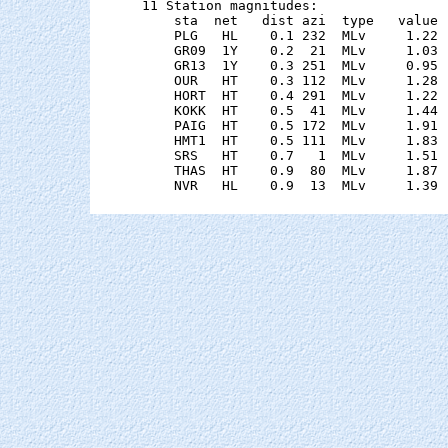
11 Station magnitudes:

    sta  net   dist azi  type   value 
    PLG   HL    0.1 232  MLv     1.22 
    GR09  1Y    0.2  21  MLv     1.03 
    GR13  1Y    0.3 251  MLv     0.95 
    OUR   HT    0.3 112  MLv     1.28 
    HORT  HT    0.4 291  MLv     1.22 
    KOKK  HT    0.5  41  MLv     1.44 
    PAIG  HT    0.5 172  MLv     1.91 
    HMT1  HT    0.5 111  MLv     1.83 
    SRS   HT    0.7   1  MLv     1.51 
    THAS  HT    0.9  80  MLv     1.87 
    NVR   HL    0.9  13  MLv     1.39 