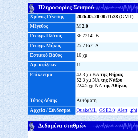
Πληροφορίες Σεισμού
Χρόνος Γένεσης
2026-05-20 00:11:28
(GMT)
Μέγεθος
M
2.0
Γεωγρ. Πλάτος
36.7214° Β
Γεωγρ. Μήκος
25.7167° Α
Εστιακό Βάθος
10 χμ
Αρ. αφίξεων
11
Επίκεντρο
42.3 χμ ΒΑ
της Θήρας
52.3 χμ ΝΑ
της Νάξου
224.5 χμ ΝΑ
της Αθήνας
Τύπος Λύσης
Αυτόματη
Αρχεία / Σύνδεσμοι
QuakeML
GSE2.0
Alert
.phi
Δεδομένα σταθμών