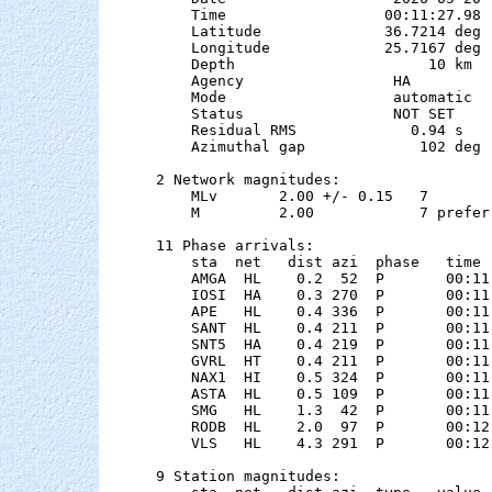
    Time                  00:11:27.98  
    Latitude              36.7214 deg 
    Longitude             25.7167 deg 
    Depth                      10 km

    Agency                 HA

    Mode                   automatic

    Status                 NOT SET

    Residual RMS             0.94 s

    Azimuthal gap             102 deg

2 Network magnitudes:

    MLv       2.00 +/- 0.15   7        
    M         2.00            7 preferr
11 Phase arrivals:

    sta  net   dist azi  phase   time 
    AMGA  HL    0.2  52  P       00:11
    IOSI  HA    0.3 270  P       00:11
    APE   HL    0.4 336  P       00:11
    SANT  HL    0.4 211  P       00:11
    SNT5  HA    0.4 219  P       00:11
    GVRL  HT    0.4 211  P       00:11
    NAX1  HI    0.5 324  P       00:11
    ASTA  HL    0.5 109  P       00:11
    SMG   HL    1.3  42  P       00:11
    RODB  HL    2.0  97  P       00:12
    VLS   HL    4.3 291  P       00:12
9 Station magnitudes:
