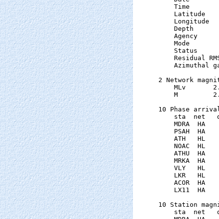
    Time       
    Latitude   
    Longitude  
    Depth      
    Agency      
    Mode       
    Status     
    Residual RM
    Azimuthal g
2 Network magnit
    MLv       2
    M         2
10 Phase arrival
    sta  net   
    MDRA  HA   
    PSAH  HA   
    ATH   HL   
    NOAC  HL   
    ATHU  HA   
    MRKA  HA   
    VLY   HL   
    LKR   HL   
    ACOR  HA   
    LX11  HA   
10 Station magni
    sta  net   