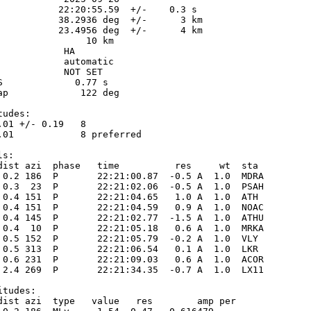
           22:20:55.59  +/-    0.3 s

           38.2936 deg  +/-      3 km

           23.4956 deg  +/-      4 km

                10 km

           HA

            automatic

            NOT SET

S             0.77 s

ap             122 deg

udes:

.01 +/- 0.19   8            

.01            8 preferred  

s:

dist azi  phase   time          res     wt  sta

 0.2 186  P       22:21:00.87  -0.5 A  1.0  MDRA 

 0.3  23  P       22:21:02.06  -0.5 A  1.0  PSAH 

 0.4 151  P       22:21:04.65   1.0 A  1.0  ATH  

 0.4 151  P       22:21:04.59   0.9 A  1.0  NOAC 

 0.4 145  P       22:21:02.77  -1.5 A  1.0  ATHU 

 0.4  10  P       22:21:05.18   0.6 A  1.0  MRKA 

 0.5 152  P       22:21:05.79  -0.2 A  1.0  VLY  

 0.5 313  P       22:21:06.54   0.1 A  1.0  LKR  

 0.6 231  P       22:21:09.03   0.6 A  1.0  ACOR 

 2.4 269  P       22:21:34.35  -0.7 A  1.0  LX11 

tudes:

dist azi  type   value   res        amp per
