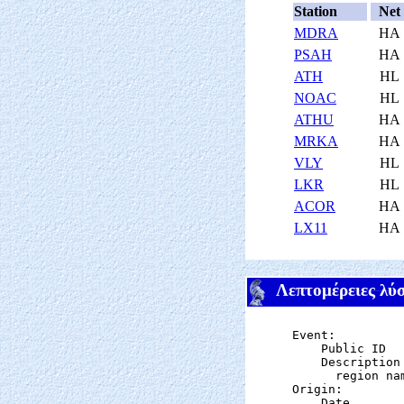
Station
Net
MDRA
HA
PSAH
HA
ATH
HL
NOAC
HL
ATHU
HA
MRKA
HA
VLY
HL
LKR
HL
ACOR
HA
LX11
HA
Λεπτομέρειες λύ
Event:

    Public ID  
    Description

      region nam
Origin:

    Date       