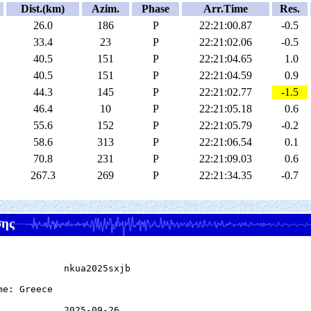
Dist.(km)
Azim.
Phase
Arr.Time
Res.
26.0
186
P
22:21:00.87
-0.5
33.4
23
P
22:21:02.06
-0.5
40.5
151
P
22:21:04.65
1.0
40.5
151
P
22:21:04.59
0.9
44.3
145
P
22:21:02.77
-1.5
46.4
10
P
22:21:05.18
0.6
55.6
152
P
22:21:05.79
-0.2
58.6
313
P
22:21:06.54
0.1
70.8
231
P
22:21:09.03
0.6
267.3
269
P
22:21:34.35
-0.7
σης
            nkua2025sxjb

e: Greece

            2025-09-26
