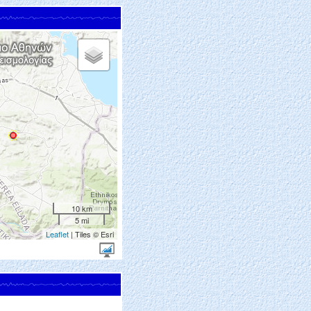
10 km
5 mi
Leaflet
| Tiles © Esri