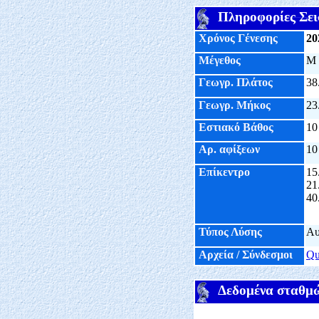
Πληροφορίες Σει
Χρόνος Γένεσης
20
Μέγεθος
M
Γεωγρ. Πλάτος
38
Γεωγρ. Μήκος
23
Εστιακό Βάθος
10
Αρ. αφίξεων
10
Επίκεντρο
15
21
40
Τύπος Λύσης
Αυ
Αρχεία / Σύνδεσμοι
Q
Δεδομένα σταθμ