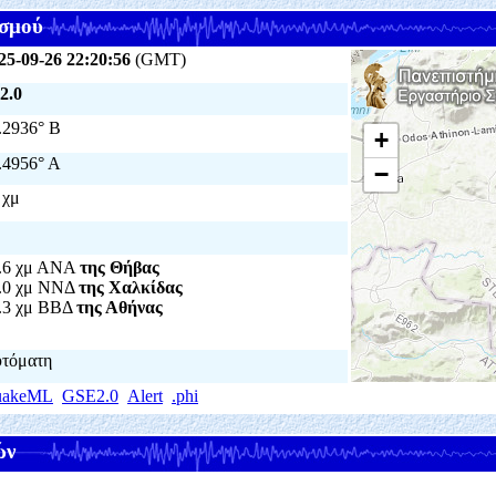
σμού
25-09-26 22:20:56
(GMT)
2.0
.2936° Β
+
.4956° Α
−
 χμ
.6 χμ ΑΝΑ
της Θήβας
.0 χμ ΝΝΔ
της Χαλκίδας
.3 χμ ΒΒΔ
της Αθήνας
τόματη
uakeML
GSE2.0
Alert
.phi
ών