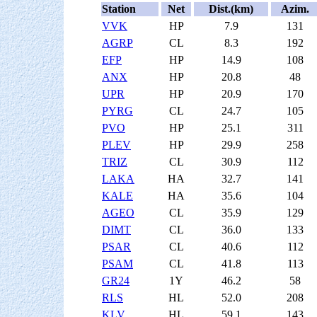
Station
Net
Dist.(km)
Azim.
VVK
HP
7.9
131
AGRP
CL
8.3
192
EFP
HP
14.9
108
ANX
HP
20.8
48
UPR
HP
20.9
170
PYRG
CL
24.7
105
PVO
HP
25.1
311
PLEV
HP
29.9
258
TRIZ
CL
30.9
112
LAKA
HA
32.7
141
KALE
HA
35.6
104
AGEO
CL
35.9
129
DIMT
CL
36.0
133
PSAR
CL
40.6
112
PSAM
CL
41.8
113
GR24
1Y
46.2
58
RLS
HL
52.0
208
KLV
HL
59.1
143