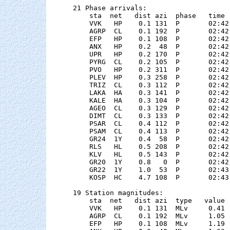
21 Phase arrivals:

    sta  net   dist azi  phase   time 
    VVK   HP    0.1 131  P       02:42
    AGRP  CL    0.1 192  P       02:42
    EFP   HP    0.1 108  P       02:42
    ANX   HP    0.2  48  P       02:42
    UPR   HP    0.2 170  P       02:42
    PYRG  CL    0.2 105  P       02:42
    PVO   HP    0.2 311  P       02:42
    PLEV  HP    0.3 258  P       02:42
    TRIZ  CL    0.3 112  P       02:42
    LAKA  HA    0.3 141  P       02:42
    KALE  HA    0.3 104  P       02:42
    AGEO  CL    0.3 129  P       02:42
    DIMT  CL    0.3 133  P       02:42
    PSAR  CL    0.4 112  P       02:42
    PSAM  CL    0.4 113  P       02:42
    GR24  1Y    0.4  58  P       02:42
    RLS   HL    0.5 208  P       02:42
    KLV   HL    0.5 143  P       02:42
    GR20  1Y    0.8   0  P       02:42
    GR22  1Y    1.0  53  P       02:43
    KOSP  HC    4.7 108  P       02:43
19 Station magnitudes:

    sta  net   dist azi  type   value 
    VVK   HP    0.1 131  MLv     0.41 
    AGRP  CL    0.1 192  MLv     1.05 
    EFP   HP    0.1 108  MLv     1.19 