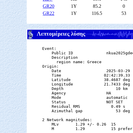
GR20
1Y
85.2
0
GR22
1Y
116.5
53
Λεπτομέρειες λύσης
Event:

    Public ID              nkua2025gded
    Description

      region name: Greece

Origin:

    Date                   2025-03-29

    Time                  02:42:39.33  
    Latitude              38.4687 deg 
    Longitude             21.7433 deg 
    Depth                      10 km   
    Agency                 HA

    Mode                   automatic

    Status                 NOT SET

    Residual RMS             0.49 s

    Azimuthal gap              53 deg

2 Network magnitudes:

    MLv       1.29 +/- 0.26  15        
    M         1.29           15 preferr