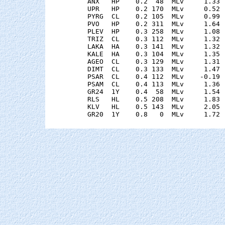
    ANX   HP    0.2  48  MLv     1.33 
    UPR   HP    0.2 170  MLv     0.52 
    PYRG  CL    0.2 105  MLv     0.99 
    PVO   HP    0.2 311  MLv     1.64 
    PLEV  HP    0.3 258  MLv     1.08 
    TRIZ  CL    0.3 112  MLv     1.32 
    LAKA  HA    0.3 141  MLv     1.32 
    KALE  HA    0.3 104  MLv     1.35 
    AGEO  CL    0.3 129  MLv     1.31 
    DIMT  CL    0.3 133  MLv     1.47 
    PSAR  CL    0.4 112  MLv    -0.19 
    PSAM  CL    0.4 113  MLv     1.36 
    GR24  1Y    0.4  58  MLv     1.54 
    RLS   HL    0.5 208  MLv     1.83 
    KLV   HL    0.5 143  MLv     2.05 
    GR20  1Y    0.8   0  MLv     1.72 