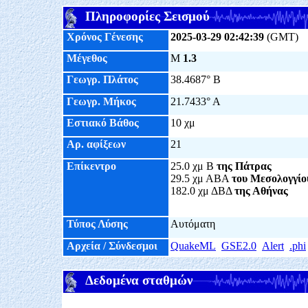
Πληροφορίες Σεισμού
Χρόνος Γένεσης
2025-03-29 02:42:39
(GMT)
Μέγεθος
M
1.3
Γεωγρ. Πλάτος
38.4687° Β
Γεωγρ. Μήκος
21.7433° Α
Εστιακό Βάθος
10 χμ
Αρ. αφίξεων
21
Επίκεντρο
25.0 χμ Β
της Πάτρας
29.5 χμ ΑΒΑ
του Μεσολογγίο
182.0 χμ ΔΒΔ
της Αθήνας
Τύπος Λύσης
Αυτόματη
Αρχεία / Σύνδεσμοι
QuakeML
GSE2.0
Alert
.phi
Δεδομένα σταθμών