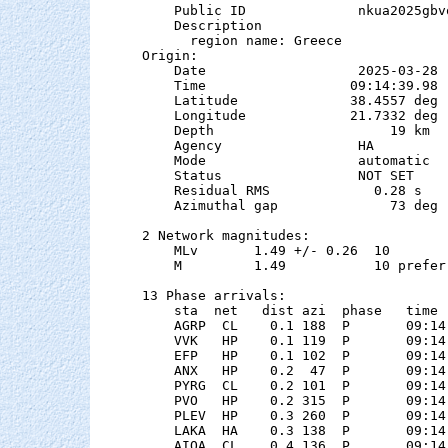
    Public ID              nkua2025gbvo
    Description

      region name: Greece

Origin:

    Date                   2025-03-28

    Time                  09:14:39.98  
    Latitude              38.4557 deg 
    Longitude             21.7332 deg 
    Depth                      19 km   
    Agency                 HA

    Mode                   automatic

    Status                 NOT SET

    Residual RMS             0.28 s

    Azimuthal gap              73 deg

2 Network magnitudes:

    MLv       1.49 +/- 0.26  10        
    M         1.49           10 preferr
13 Phase arrivals:

    sta  net   dist azi  phase   time 
    AGRP  CL    0.1 188  P       09:14
    VVK   HP    0.1 119  P       09:14
    EFP   HP    0.1 102  P       09:14
    ANX   HP    0.2  47  P       09:14
    PYRG  CL    0.2 101  P       09:14
    PVO   HP    0.2 315  P       09:14
    PLEV  HP    0.3 260  P       09:14
    LAKA  HA    0.3 138  P       09:14
    AIOA  CL    0.4 136  P       09:14