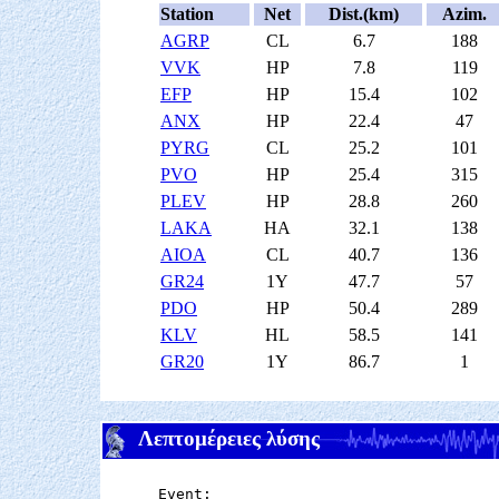
Station
Net
Dist.(km)
Azim.
AGRP
CL
6.7
188
VVK
HP
7.8
119
EFP
HP
15.4
102
ANX
HP
22.4
47
PYRG
CL
25.2
101
PVO
HP
25.4
315
PLEV
HP
28.8
260
LAKA
HA
32.1
138
AIOA
CL
40.7
136
GR24
1Y
47.7
57
PDO
HP
50.4
289
KLV
HL
58.5
141
GR20
1Y
86.7
1
Λεπτομέρειες λύσης
Event:
