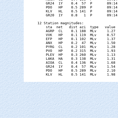
    GR24  1Y    0.4  57  P       09:14
    PDO   HP    0.5 289  P       09:14
    KLV   HL    0.5 141  P       09:14
    GR20  1Y    0.8   1  P       09:14
12 Station magnitudes:

    sta  net   dist azi  type   value 
    AGRP  CL    0.1 188  MLv     1.27 
    VVK   HP    0.1 119  MLv     0.57 
    EFP   HP    0.1 102  MLv     1.37 
    ANX   HP    0.2  47  MLv     1.50 
    PYRG  CL    0.2 101  MLv     1.28 
    PVO   HP    0.2 315  MLv     1.93 
    PLEV  HP    0.3 260  MLv     1.13 
    LAKA  HA    0.3 138  MLv     1.31 
    AIOA  CL    0.4 136  MLv     1.68 
    GR24  1Y    0.4  57  MLv     1.54 
    PDO   HP    0.5 289  MLv     2.10 
    KLV   HL    0.5 141  MLv     1.98 