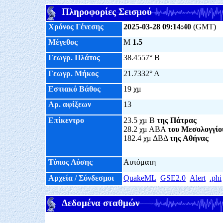
Πληροφορίες Σεισμού
Χρόνος Γένεσης
2025-03-28 09:14:40
(GMT)
Μέγεθος
M
1.5
Γεωγρ. Πλάτος
38.4557° Β
Γεωγρ. Μήκος
21.7332° Α
Εστιακό Βάθος
19 χμ
Αρ. αφίξεων
13
Επίκεντρο
23.5 χμ Β
της Πάτρας
28.2 χμ ΑΒΑ
του Μεσολογγίο
182.4 χμ ΔΒΔ
της Αθήνας
Τύπος Λύσης
Αυτόματη
Αρχεία / Σύνδεσμοι
QuakeML
GSE2.0
Alert
.phi
Δεδομένα σταθμών