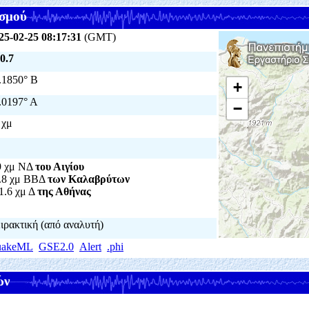
σμού
25-02-25 08:17:31
(GMT)
0.7
.1850° Β
+
.0197° Α
−
 χμ
9 χμ ΝΔ
του Αιγίου
.8 χμ ΒΒΔ
των Καλαβρύτων
1.6 χμ Δ
της Αθήνας
ιρακτική (από αναλυτή)
uakeML
GSE2.0
Alert
.phi
ών