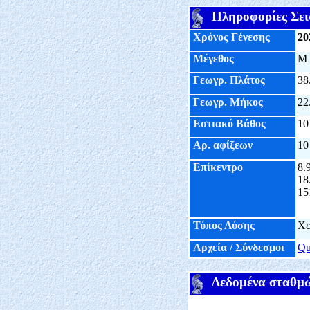
Πληροφορίες Σει
Χρόνος Γένεσης
20
Μέγεθος
M
Γεωγρ. Πλάτος
38
Γεωγρ. Μήκος
22
Εστιακό Βάθος
10
Αρ. αφίξεων
10
Επίκεντρο
8.
18
15
Τύπος Λύσης
Χε
Αρχεία / Σύνδεσμοι
Q
Δεδομένα σταθμ