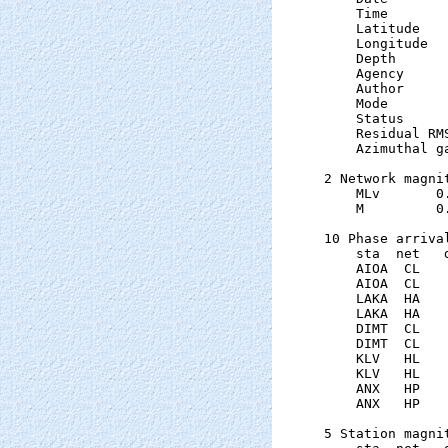
    Time       
    Latitude   
    Longitude  
    Depth      
    Agency      
    Author     
    Mode       
    Status     
    Residual RM
    Azimuthal g
2 Network magnit
    MLv       0
    M         0
10 Phase arrival
    sta  net   
    AIOA  CL   
    AIOA  CL   
    LAKA  HA   
    LAKA  HA   
    DIMT  CL   
    DIMT  CL   
    KLV   HL   
    KLV   HL   
    ANX   HP   
    ANX   HP   
5 Station magnit