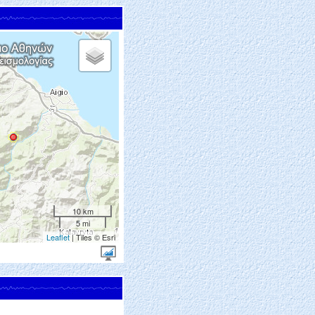
10 km
5 mi
Leaflet
| Tiles © Esri