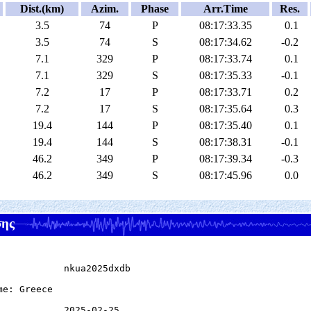
Dist.(km)
Azim.
Phase
Arr.Time
Res.
3.5
74
P
08:17:33.35
0.1
3.5
74
S
08:17:34.62
-0.2
7.1
329
P
08:17:33.74
0.1
7.1
329
S
08:17:35.33
-0.1
7.2
17
P
08:17:33.71
0.2
7.2
17
S
08:17:35.64
0.3
19.4
144
P
08:17:35.40
0.1
19.4
144
S
08:17:38.31
-0.1
46.2
349
P
08:17:39.34
-0.3
46.2
349
S
08:17:45.96
0.0
σης
            nkua2025dxdb

e: Greece

            2025-02-25
