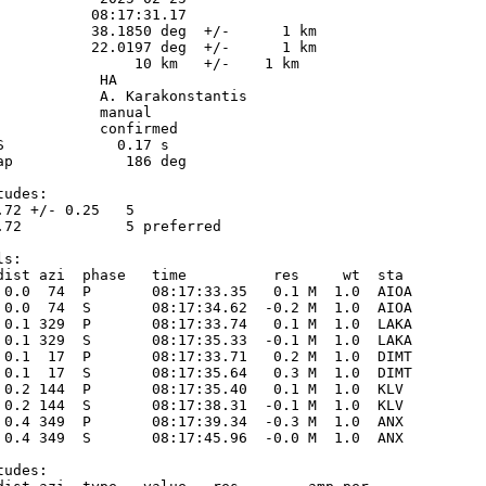
           08:17:31.17

           38.1850 deg  +/-      1 km

           22.0197 deg  +/-      1 km

                10 km   +/-    1 km

           HA

            A. Karakonstantis

            manual

            confirmed

S             0.17 s

ap             186 deg

udes:

.72 +/- 0.25   5            

.72            5 preferred  

s:

dist azi  phase   time          res     wt  sta

 0.0  74  P       08:17:33.35   0.1 M  1.0  AIOA 

 0.0  74  S       08:17:34.62  -0.2 M  1.0  AIOA 

 0.1 329  P       08:17:33.74   0.1 M  1.0  LAKA 

 0.1 329  S       08:17:35.33  -0.1 M  1.0  LAKA 

 0.1  17  P       08:17:33.71   0.2 M  1.0  DIMT 

 0.1  17  S       08:17:35.64   0.3 M  1.0  DIMT 

 0.2 144  P       08:17:35.40   0.1 M  1.0  KLV  

 0.2 144  S       08:17:38.31  -0.1 M  1.0  KLV  

 0.4 349  P       08:17:39.34  -0.3 M  1.0  ANX  

 0.4 349  S       08:17:45.96  -0.0 M  1.0  ANX  

udes:
