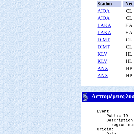
Station
Net
AIOA
CL
AIOA
CL
LAKA
HA
LAKA
HA
DIMT
CL
DIMT
CL
KLV
HL
KLV
HL
ANX
HP
ANX
HP
Λεπτομέρειες λύ
Event:

    Public ID  
    Description

      region nam
Origin:

    Date       