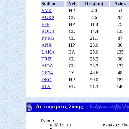
Station
Net
Dist.(km)
Azim.
VVK
HP
4.0
51
AGRP
CL
4.6
265
EFP
HP
11.8
75
ROD3
CL
14.4
135
PYRG
CL
21.1
87
ANX
HP
25.0
30
LAKA
HA
25.0
135
TRIZ
CL
26.2
98
AIOA
CL
33.7
133
GR24
1Y
48.6
48
DRO
HP
50.0
187
KLV
HL
51.3
140
Λεπτομέρειες λύσης
Event:

    Public ID              nkua2025cbud