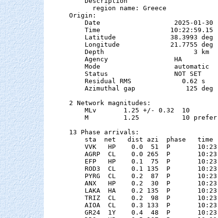
    Description

      region name: Greece

Origin:

    Date                   2025-01-30

    Time                  10:22:59.15  
    Latitude              38.3993 deg 
    Longitude             21.7755 deg 
    Depth                       3 km   
    Agency                 HA

    Mode                   automatic

    Status                 NOT SET

    Residual RMS             0.62 s

    Azimuthal gap             125 deg

2 Network magnitudes:

    MLv       1.25 +/- 0.32  10        
    M         1.25           10 preferr
13 Phase arrivals:

    sta  net   dist azi  phase   time 
    VVK   HP    0.0  51  P       10:23
    AGRP  CL    0.0 265  P       10:23
    EFP   HP    0.1  75  P       10:23
    ROD3  CL    0.1 135  P       10:23
    PYRG  CL    0.2  87  P       10:23
    ANX   HP    0.2  30  P       10:23
    LAKA  HA    0.2 135  P       10:23
    TRIZ  CL    0.2  98  P       10:23
    AIOA  CL    0.3 133  P       10:23
    GR24  1Y    0.4  48  P       10:23