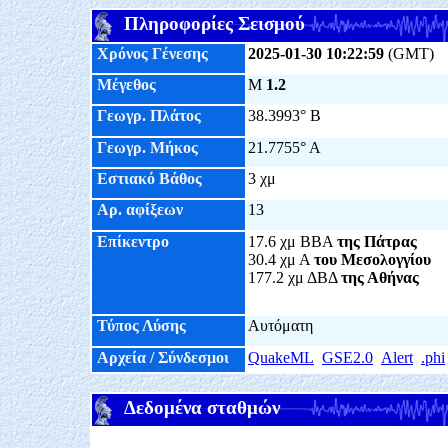
Πληροφορίες Σεισμού
Χρόνος Γένεσης
2025-01-30 10:22:59
(GMT)
Μέγεθος
M
1.2
Γεωγρ. Πλάτος
38.3993° Β
Γεωγρ. Μήκος
21.7755° Α
Εστιακό Βάθος
3 χμ
Αρ. αφίξεων
13
Επίκεντρο
17.6 χμ ΒΒΑ
της Πάτρας
30.4 χμ Α
του Μεσολογγίου
177.2 χμ ΔΒΔ
της Αθήνας
Τύπος Λύσης
Αυτόματη
Αρχεία / Σύνδεσμοι
QuakeML
GSE2.0
Alert
.phi
Δεδομένα σταθμών