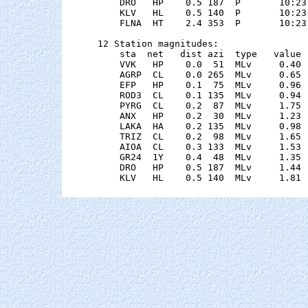
    DRO   HP    0.5 187  P       10:23
    KLV   HL    0.5 140  P       10:23
    FLNA  HT    2.4 353  P       10:23
12 Station magnitudes:

    sta  net   dist azi  type   value 
    VVK   HP    0.0  51  MLv     0.40 
    AGRP  CL    0.0 265  MLv     0.65 
    EFP   HP    0.1  75  MLv     0.96 
    ROD3  CL    0.1 135  MLv     0.94 
    PYRG  CL    0.2  87  MLv     1.75 
    ANX   HP    0.2  30  MLv     1.23 
    LAKA  HA    0.2 135  MLv     0.98 
    TRIZ  CL    0.2  98  MLv     1.65 
    AIOA  CL    0.3 133  MLv     1.53 
    GR24  1Y    0.4  48  MLv     1.35 
    DRO   HP    0.5 187  MLv     1.44 
    KLV   HL    0.5 140  MLv     1.81 