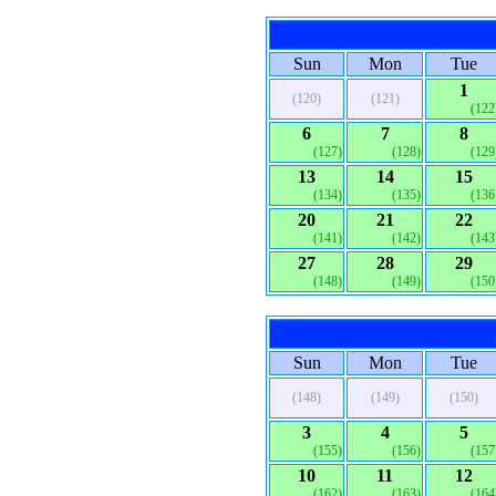
Sun
Mon
Tue
1
(120)
(121)
(122
6
7
8
(127)
(128)
(129
13
14
15
(134)
(135)
(136
20
21
22
(141)
(142)
(143
27
28
29
(148)
(149)
(150
Sun
Mon
Tue
(148)
(149)
(150)
3
4
5
(155)
(156)
(157
10
11
12
(162)
(163)
(164