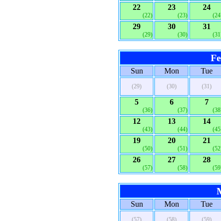
22
23
24
(22)
(23)
(24
29
30
31
(29)
(30)
(31
Fe
Sun
Mon
Tue
(29)
(30)
(31)
5
6
7
(36)
(37)
(38
12
13
14
(43)
(44)
(45
19
20
21
(50)
(51)
(52
26
27
28
(57)
(58)
(59
Sun
Mon
Tue
(57)
(58)
(59)