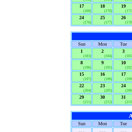
17
18
19
(169)
(170)
(171
24
25
26
(176)
(177)
(178
Sun
Mon
Tue
1
2
3
(183)
(184)
(185
8
9
10
(190)
(191)
(192
15
16
17
(197)
(198)
(199
22
23
24
(204)
(205)
(206
29
30
31
(211)
(212)
(213
A
Sun
Mon
Tue