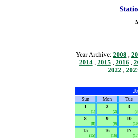
Stati
M
Year Archive:
2008
,
20
2014
,
2015
,
2016
,
2
2022
,
202
J
Sun
Mon
Tue
1
2
3
(1)
(2)
(3
8
9
10
(8)
(9)
(10
15
16
17
(15)
(16)
(17