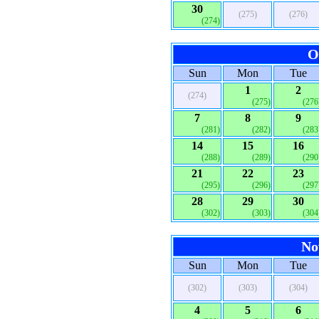
30
(275)
(276)
(274)
O
Sun
Mon
Tue
1
2
(274)
(275)
(276
7
8
9
(281)
(282)
(283
14
15
16
(288)
(289)
(290
21
22
23
(295)
(296)
(297
28
29
30
(302)
(303)
(304
No
Sun
Mon
Tue
(302)
(303)
(304)
4
5
6